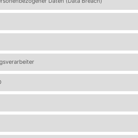
ersonenbezogener Daten (Data Breach)
gsverarbeiter
O