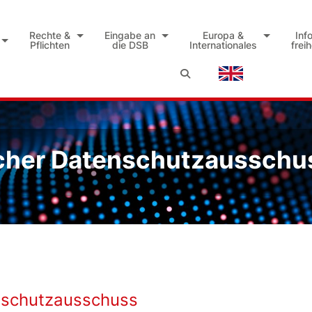
Rechte &
Eingabe an
Europa &
Inf
Pflichten
die DSB
Internationales
frei
cher Datenschutzausschu
nschutzausschuss