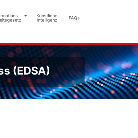
ormations-
Künstliche
FAQs
heitsgesetz
Intelligenz
ss (EDSA)