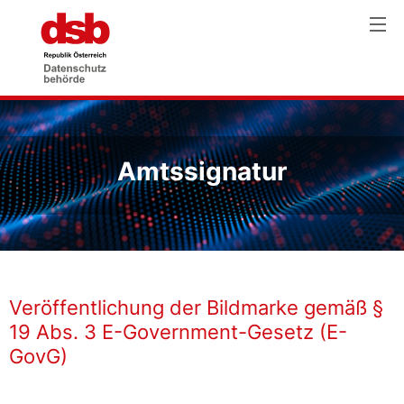
Amtssignatur
Veröffentlichung der Bildmarke gemäß §
19 Abs. 3 E-Government-Gesetz (E-
GovG)