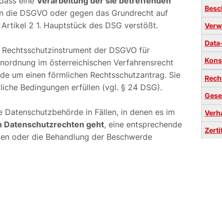
 dass eine
Verarbeitung der sie betreffenden
Besc
 die DSGVO oder gegen das Grundrecht auf
Artikel 2 1. Hauptstück des DSG verstößt.
Verw
Data
e Rechtsschutzinstrument der DSGVO für
Kons
inordnung im österreichischen Verfahrensrecht
rde um einen förmlichen Rechtsschutzantrag. Sie
Rech
liche Bedingungen erfüllen (vgl. § 24 DSG).
Gese
e Datenschutzbehörde in Fällen, in denen es im
Verh
n Datenschutzrechten geht
, eine entsprechende
Zerti
en oder die Behandlung der Beschwerde