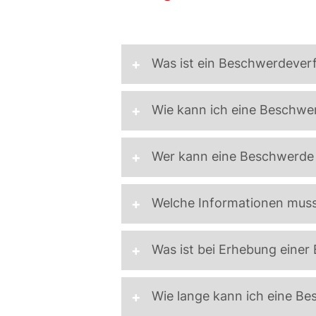
Was ist ein Beschwerdever
Wie kann ich eine Beschwe
Wer kann eine Beschwerde
Online-Formular »
betroffene Person
Welche Informationen muss
muss
Was ist bei Erhebung eine
Die Bezeichnung des als verl
Datenschutzrechten geht
Wie lange kann ich eine B
Die Bezeichnung des Rechtst
ablehnen
zumutbar ist (beschwerdegeg
per E-Mail