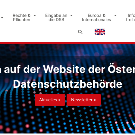
Rechte &
Eingabe an
Europa &
Inf
Pflichten
die DSB
Internationales
frei
auf der Website der Öste
Datenschutzbehörde
Aktuelles »
Newsletter »