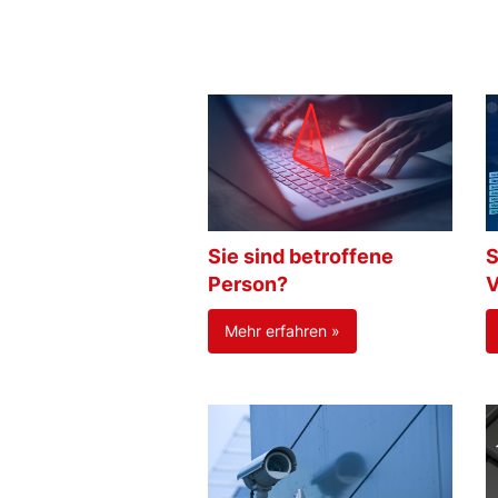
Sie sind betroffene
S
Person?
V
Mehr erfahren »