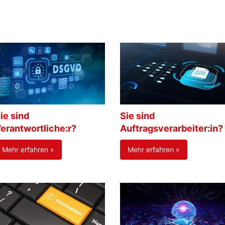
ie sind
Sie sind
erantwortliche:r?
Auftragsverarbeiter:in?
Mehr erfahren »
Mehr erfahren »