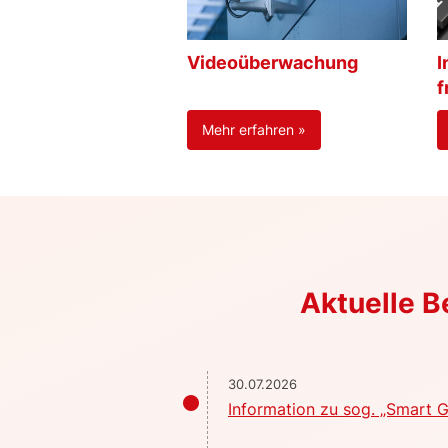
Videoüberwachung
I
f
Mehr erfahren »
Aktuelle 
30.07.2026
Information zu sog. „Smart G