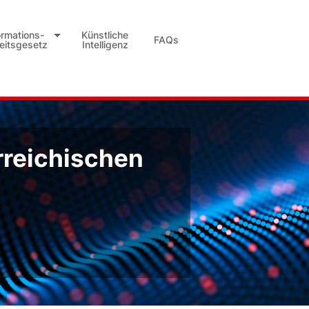
ormations-
Künstliche
FAQs
heitsgesetz
Intelligenz
rreichischen