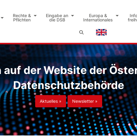
Rechte &
Eingabe an
Europa &
Inf
Pflichten
die DSB
Internationales
frei
auf der Website der Öste
Datenschutzbehörde
Aktuelles »
Newsletter »