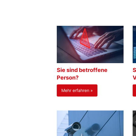
Sie sind betroffene
S
Person?
V
Mehr erfahren »