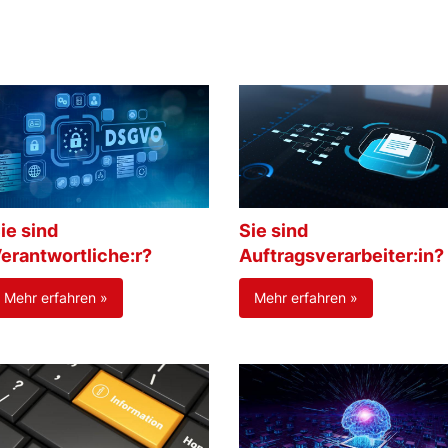
ie sind
Sie sind
erantwortliche:r?
Auftragsverarbeiter:in?
Mehr erfahren »
Mehr erfahren »