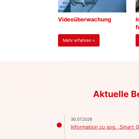
Videoüberwachung
I
f
Mehr erfahren »
Aktuelle 
30.07.2026
Information zu sog. „Smart G