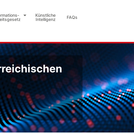
ormations-
Künstliche
FAQs
heitsgesetz
Intelligenz
rreichischen