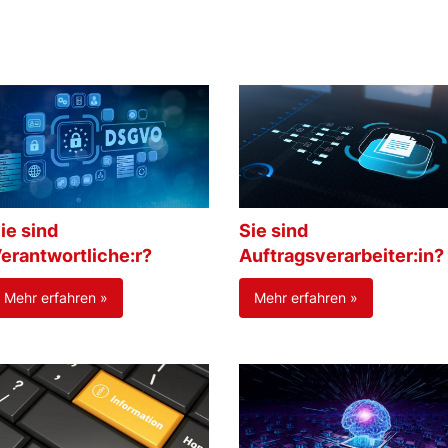
ie sind
Sie sind
erantwortliche:r?
Auftragsverarbeiter:in?
Mehr erfahren »
Mehr erfahren »