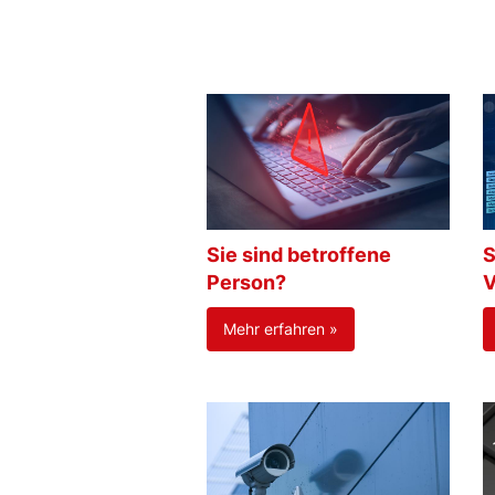
Sie sind betroffene
S
Person?
V
Mehr erfahren »