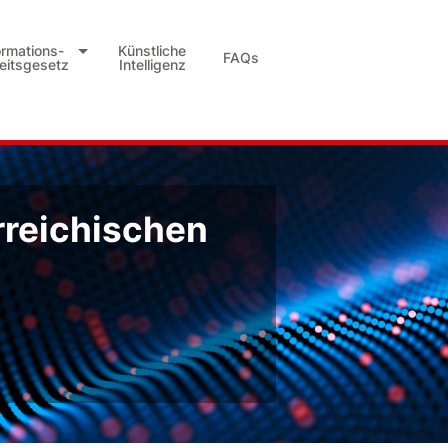
ormations-
Künstliche
FAQs
heitsgesetz
Intelligenz
rreichischen