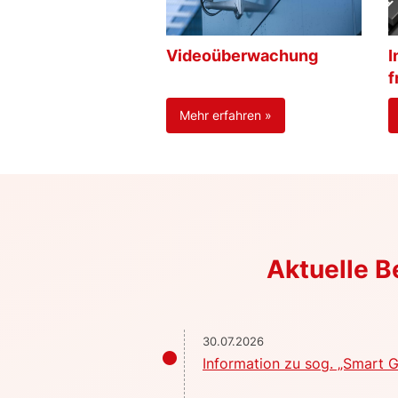
Videoüberwachung
I
f
Mehr erfahren »
Aktuelle 
30.07.2026
Information zu sog. „Smart G