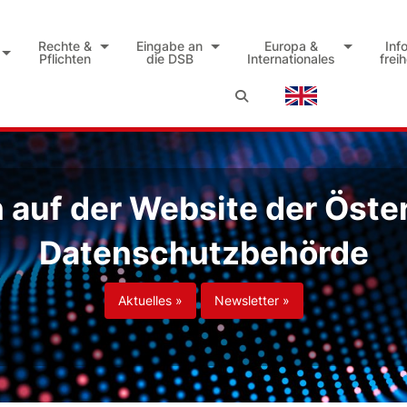
Rechte &
Eingabe an
Europa &
Inf
Pflichten
die DSB
Internationales
frei
auf der Website der Öste
Datenschutzbehörde
Aktuelles »
Newsletter »