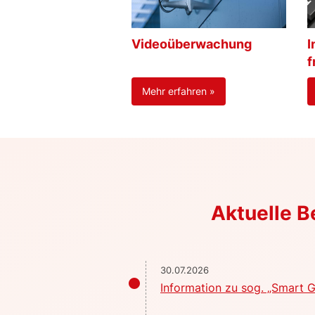
Videoüberwachung
I
f
Mehr erfahren »
Aktuelle 
30.07.2026
Information zu sog. „Smart G