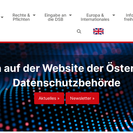
Rechte &
Eingabe an
Europa &
Inf
Pflichten
die DSB
Internationales
frei
auf der Website der Öste
Datenschutzbehörde
Aktuelles »
Newsletter »