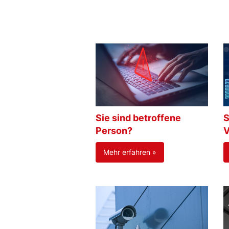
Sie sind betroffene
S
Person?
V
Mehr erfahren »