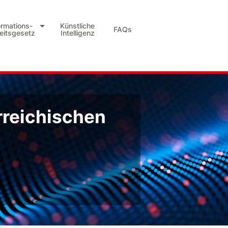
ormations-
Künstliche
FAQs
heitsgesetz
Intelligenz
rreichischen