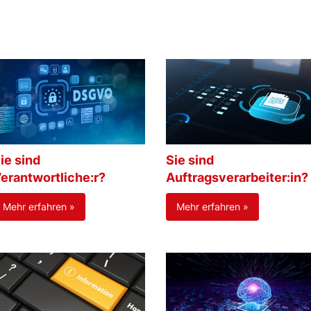
ie sind
Sie sind
erantwortliche:r?
Auftragsverarbeiter:in?
Mehr erfahren »
Mehr erfahren »