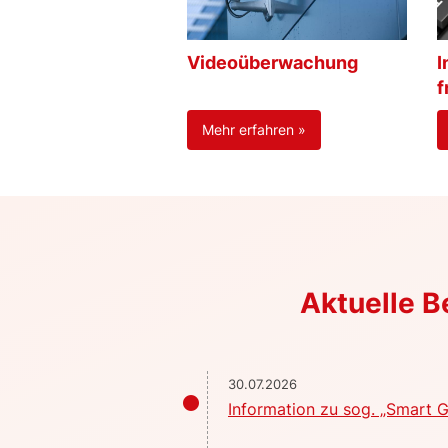
Videoüberwachung
I
f
Mehr erfahren »
Aktuelle 
30.07.2026
Information zu sog. „Smart G