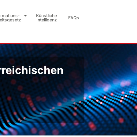
ormations-
Künstliche
FAQs
heitsgesetz
Intelligenz
rreichischen