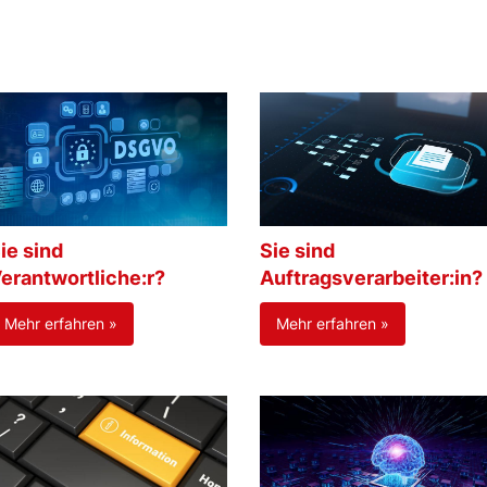
ie sind
Sie sind
erantwortliche:r?
Auftragsverarbeiter:in?
Mehr erfahren »
Mehr erfahren »