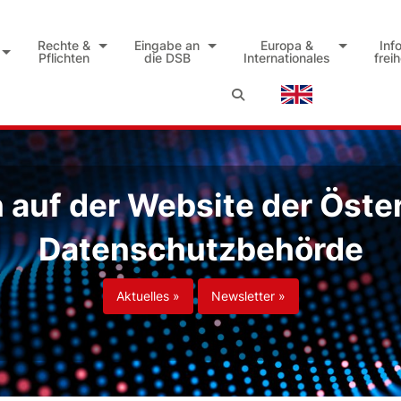
Rechte &
Eingabe an
Europa &
Inf
Pflichten
die DSB
Internationales
frei
auf der Website der Öste
Datenschutzbehörde
Aktuelles »
Newsletter »