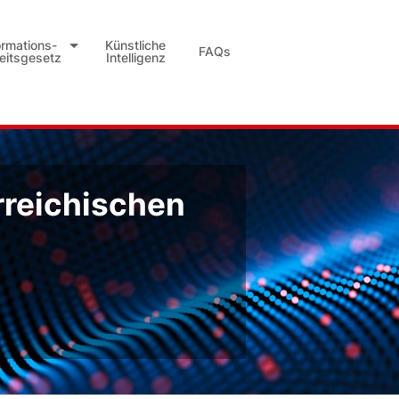
ormations-
Künstliche
FAQs
heitsgesetz
Intelligenz
rreichischen