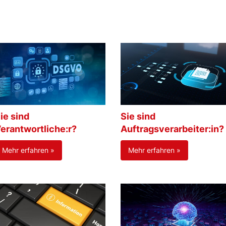
ie sind
Sie sind
erantwortliche:r?
Auftragsverarbeiter:in?
Mehr erfahren »
Mehr erfahren »