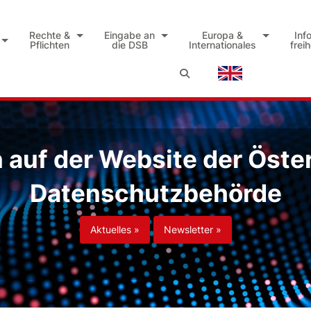
Rechte &
Eingabe an
Europa &
Inf
Pflichten
die DSB
Internationales
frei
auf der Website der Öste
Datenschutzbehörde
Aktuelles »
Newsletter »