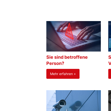
Sie sind betroffene
S
Person?
V
Mehr erfahren »