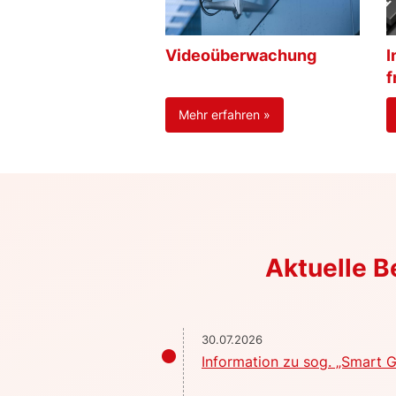
Videoüberwachung
I
f
Mehr erfahren »
Aktuelle 
30.07.2026
Information zu sog. „Smart G