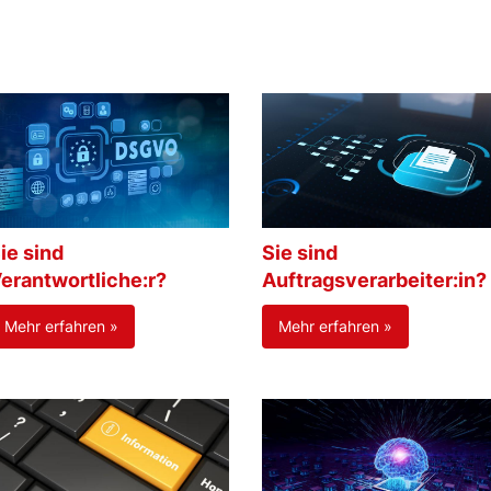
ie sind
Sie sind
erantwortliche:r?
Auftragsverarbeiter:in?
Mehr erfahren »
Mehr erfahren »