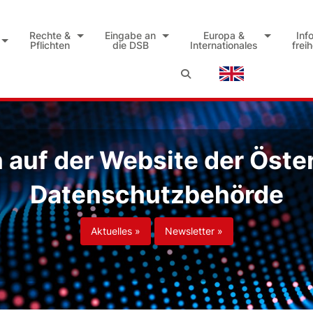
Rechte &
Eingabe an
Europa &
Inf
Pflichten
die DSB
Internationales
frei
auf der Website der Öste
Datenschutzbehörde
Aktuelles »
Newsletter »