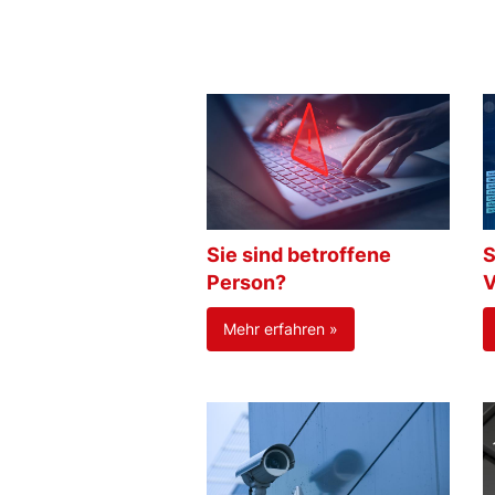
Sie sind betroffene
S
Person?
V
Mehr erfahren »