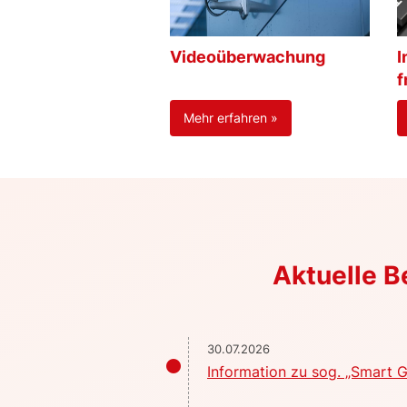
Videoüberwachung
I
f
Mehr erfahren »
Aktuelle 
30.07.2026
Information zu sog. „Smart G