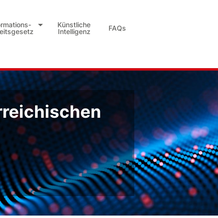
ormations-
Künstliche
FAQs
heitsgesetz
Intelligenz
rreichischen