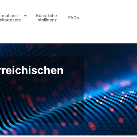
ormations-
Künstliche
FAQs
heitsgesetz
Intelligenz
rreichischen