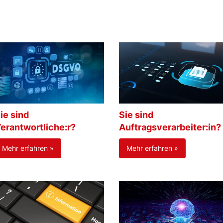
ie sind
Sie sind
erantwortliche:r?
Auftragsverarbeiter:in?
Mehr erfahren »
Mehr erfahren »