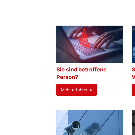
Sie sind betroffene
S
Person?
V
Mehr erfahren »