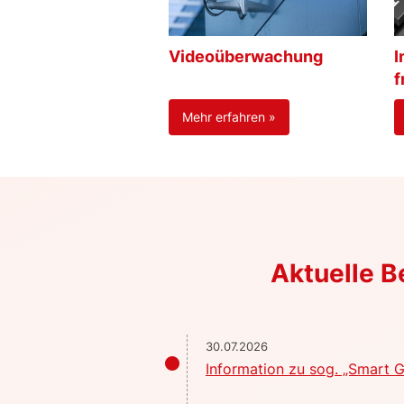
Videoüberwachung
I
f
Mehr erfahren »
Aktuelle 
30.07.2026
Information zu sog. „Smart G