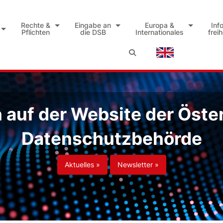
Rechte &
Eingabe an
Europa &
Inf
Pflichten
die DSB
Internationales
frei
auf der Website der Öste
Datenschutzbehörde
Aktuelles »
Newsletter »