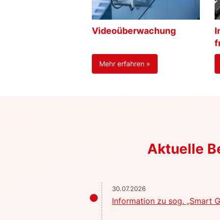
Videoüberwachung
I
f
Mehr erfahren »
Aktuelle 
30.07.2026
Information zu sog. „Smart G