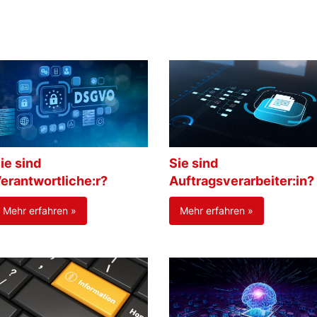
ie sind
Sie sind
erantwortliche:r?
Auftragsverarbeiter:in?
Mehr erfahren »
Mehr erfahren »