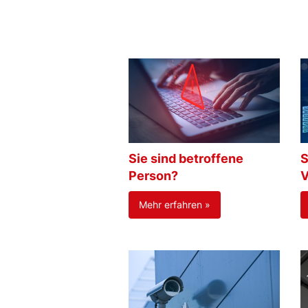
Sie sind betroffene
S
Person?
V
Mehr erfahren »