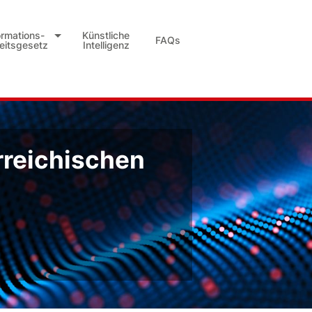
ormations-
Künstliche
FAQs
heitsgesetz
Intelligenz
rreichischen