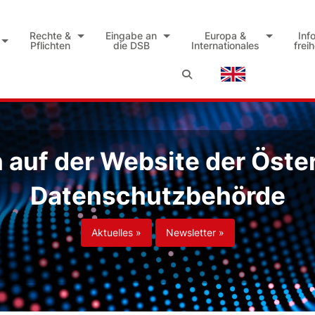
Rechte &
Eingabe an
Europa &
Inf
Pflichten
die DSB
Internationales
frei
auf der Website der Öste
Datenschutzbehörde
Aktuelles »
Newsletter »