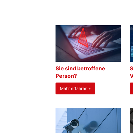
Sie sind betroffene
S
Person?
V
Mehr erfahren »