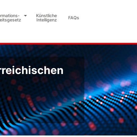
ormations-
Künstliche
FAQs
heitsgesetz
Intelligenz
rreichischen