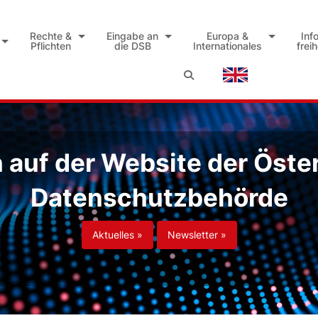
Rechte &
Eingabe an
Europa &
Inf
Pflichten
die DSB
Internationales
frei
auf der Website der Öste
Datenschutzbehörde
Aktuelles »
Newsletter »