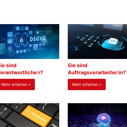
ie sind
Sie sind
erantwortliche:r?
Auftragsverarbeiter:in?
Mehr erfahren »
Mehr erfahren »