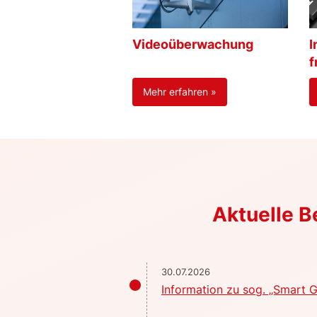
Videoüberwachung
I
f
Mehr erfahren »
Aktuelle 
30.07.2026
Information zu sog. „Smart G