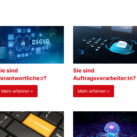
ie sind
Sie sind
erantwortliche:r?
Auftragsverarbeiter:in?
Mehr erfahren »
Mehr erfahren »