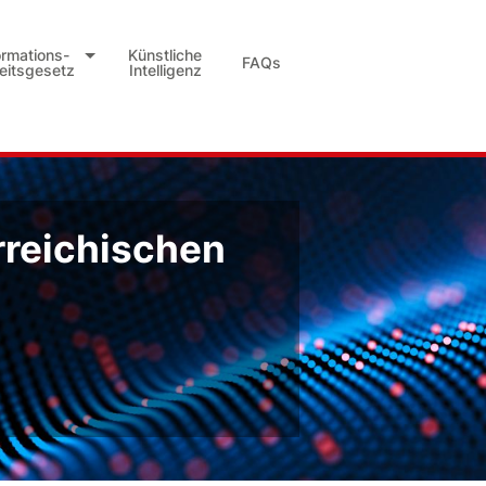
ormations-
Künstliche
FAQs
heitsgesetz
Intelligenz
rreichischen