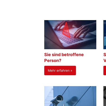
Sie sind betroffene
S
Person?
V
Mehr erfahren »