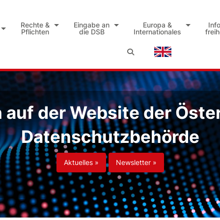
Rechte &
Eingabe an
Europa &
Inf
Pflichten
die DSB
Internationales
frei
auf der Website der Öste
Datenschutzbehörde
Aktuelles »
Newsletter »