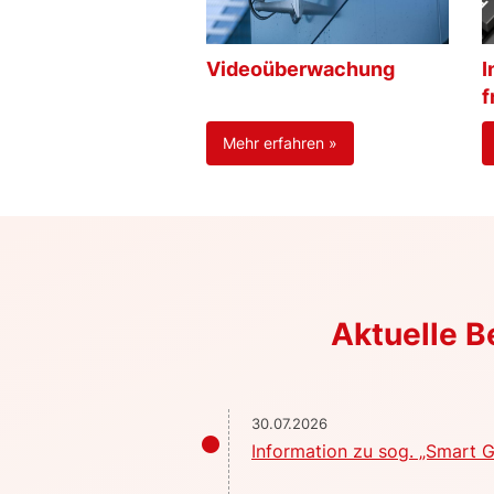
Videoüberwachung
I
f
Mehr erfahren »
Aktuelle 
30.07.2026
Information zu sog. „Smart G