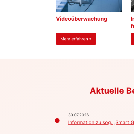
Videoüberwachung
I
f
Mehr erfahren »
Aktuelle 
30.07.2026
Information zu sog. „Smart G