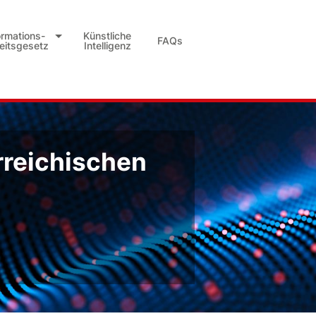
ormations-
Künstliche
FAQs
heitsgesetz
Intelligenz
rreichischen