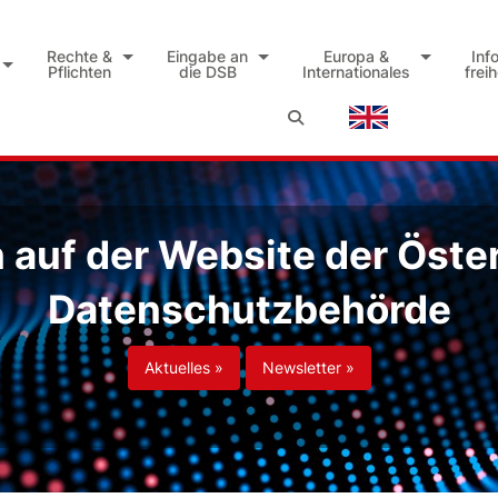
Rechte &
Eingabe an
Europa &
Inf
Pflichten
die DSB
Internationales
frei
auf der Website der Öste
Datenschutzbehörde
Aktuelles »
Newsletter »