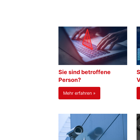
Sie sind betroffene
S
Person?
V
Mehr erfahren »