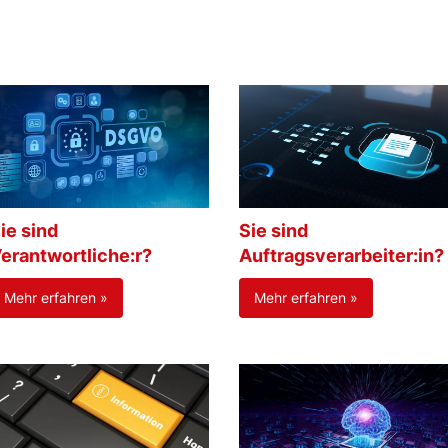
ie sind
Sie sind
erantwortliche:r?
Auftragsverarbeiter:in?
Mehr erfahren »
Mehr erfahren »