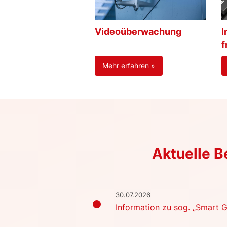
Videoüberwachung
I
f
Mehr erfahren »
Aktuelle 
30.07.2026
Information zu sog. „Smart G