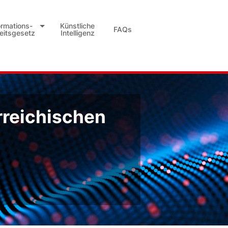
ormations-
Künstliche
FAQs
heitsgesetz
Intelligenz
rreichischen