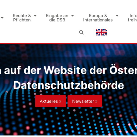
Rechte &
Eingabe an
Europa &
Inf
Pflichten
die DSB
Internationales
frei
auf der Website der Öste
Datenschutzbehörde
Aktuelles »
Newsletter »