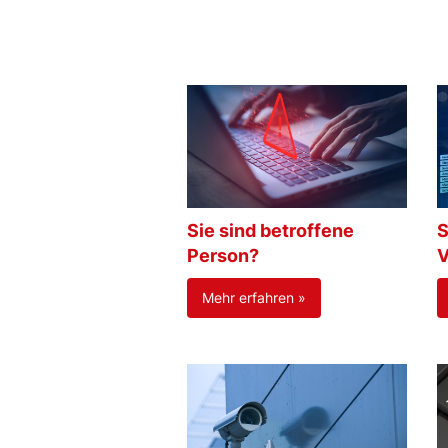
Sie sind betroffene
S
Person?
V
Mehr erfahren »