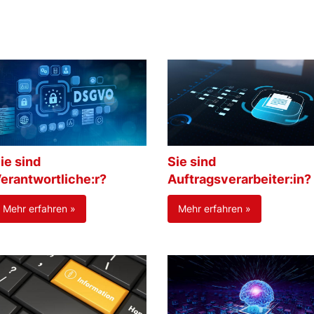
ie sind
Sie sind
erantwortliche:r?
Auftragsverarbeiter:in?
Mehr erfahren »
Mehr erfahren »