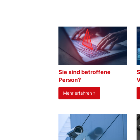
Sie sind betroffene
S
Person?
V
Mehr erfahren »