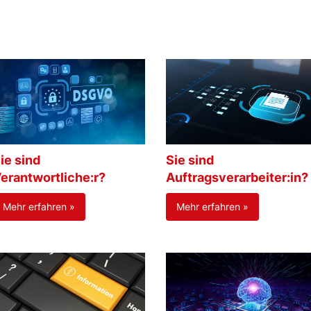
ie sind
Sie sind
erantwortliche:r?
Auftragsverarbeiter:in?
Mehr erfahren »
Mehr erfahren »