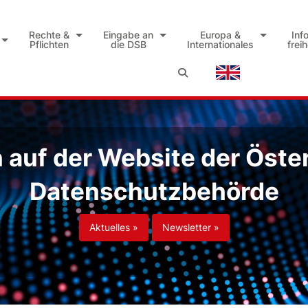
Rechte &
Eingabe an
Europa &
Inf
Pflichten
die DSB
Internationales
frei
auf der Website der Öste
Datenschutzbehörde
Aktuelles »
Newsletter »