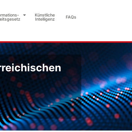
ormations-
Künstliche
FAQs
heitsgesetz
Intelligenz
rreichischen