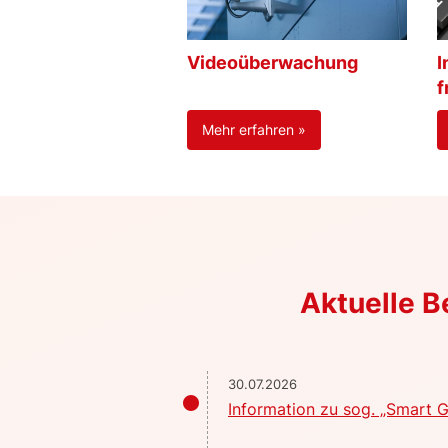
Videoüberwachung
I
f
Mehr erfahren »
Aktuelle 
30.07.2026
Information zu sog. „Smart G