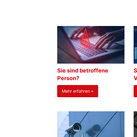
Sie sind betroffene
S
Person?
V
Mehr erfahren »