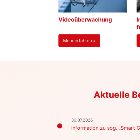
Videoüberwachung
I
f
Mehr erfahren »
Aktuelle 
30.07.2026
Information zu sog. „Smart G