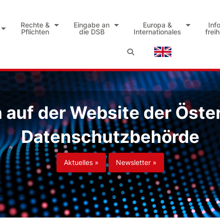
Rechte &
Eingabe an
Europa &
Inf
Pflichten
die DSB
Internationales
frei
auf der Website der Öste
Datenschutzbehörde
Aktuelles »
Newsletter »