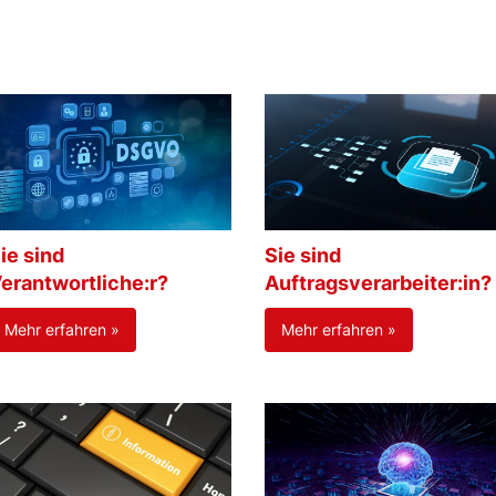
ie sind
Sie sind
erantwortliche:r?
Auftragsverarbeiter:in?
Mehr erfahren »
Mehr erfahren »