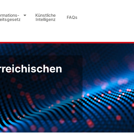
ormations-
Künstliche
FAQs
heitsgesetz
Intelligenz
rreichischen