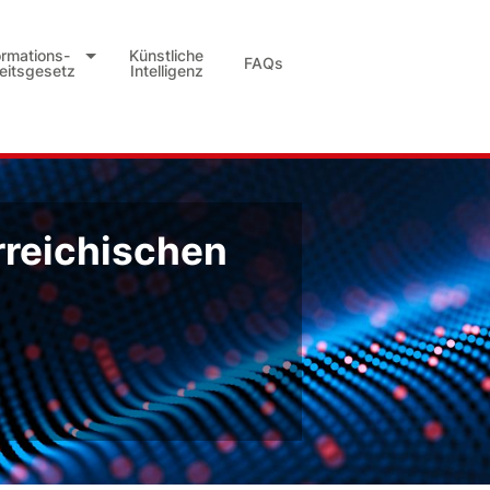
ormations-
Künstliche
FAQs
heitsgesetz
Intelligenz
rreichischen