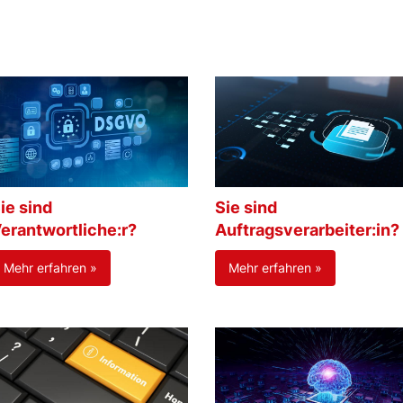
ie sind
Sie sind
erantwortliche:r?
Auftragsverarbeiter:in?
Mehr erfahren »
Mehr erfahren »