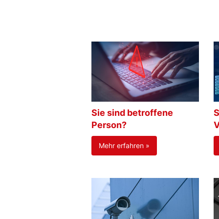
Sie sind betroffene
S
Person?
V
Mehr erfahren »