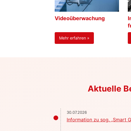
Videoüberwachung
I
f
Mehr erfahren »
Aktuelle 
30.07.2026
Information zu sog. „Smart G