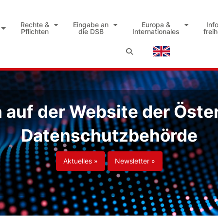
Rechte &
Eingabe an
Europa &
Inf
Pflichten
die DSB
Internationales
frei
auf der Website der Öste
Datenschutzbehörde
Aktuelles »
Newsletter »