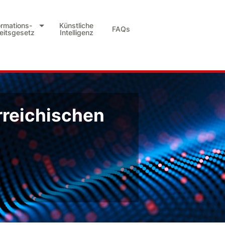
ormations-
Künstliche
FAQs
heitsgesetz
Intelligenz
rreichischen