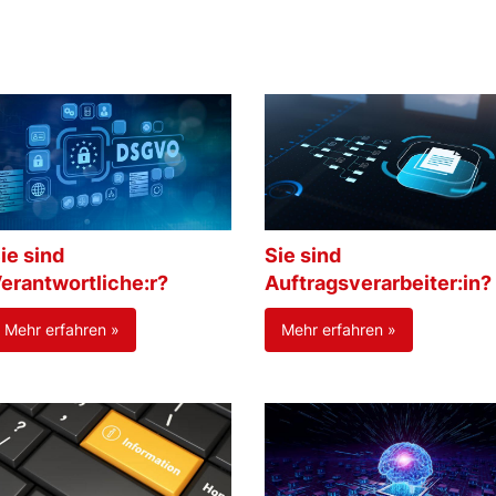
ie sind
Sie sind
erantwortliche:r?
Auftragsverarbeiter:in?
Mehr erfahren »
Mehr erfahren »