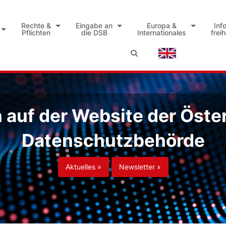
Rechte &
Eingabe an
Europa &
Inf
Pflichten
die DSB
Internationales
frei
auf der Website der Öste
Datenschutzbehörde
Aktuelles »
Newsletter »