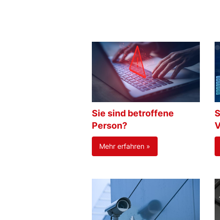
Sie sind betroffene
S
Person?
V
Mehr erfahren »