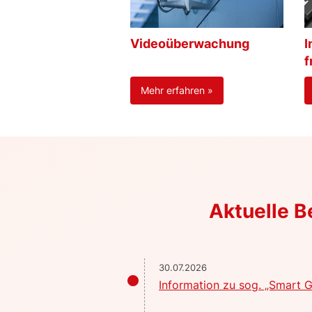
Videoüberwachung
I
f
Mehr erfahren »
Aktuelle 
30.07.2026
Information zu sog. „Smart G