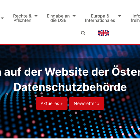
Rechte &
Eingabe an
Europa &
Inf
Pflichten
die DSB
Internationales
frei
auf der Website der Öste
Datenschutzbehörde
Aktuelles »
Newsletter »