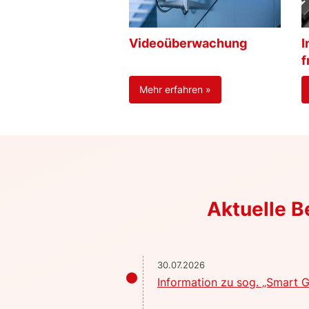
Videoüberwachung
I
f
Mehr erfahren »
Aktuelle 
30.07.2026
Information zu sog. „Smart G