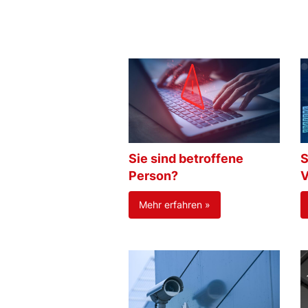
Sie sind betroffene
S
Person?
V
Mehr erfahren »