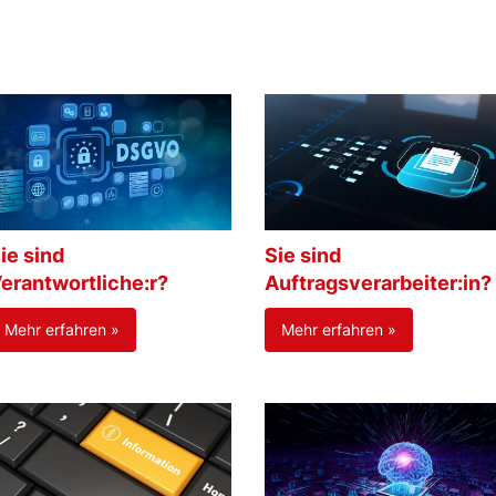
ie sind
Sie sind
erantwortliche:r?
Auftragsverarbeiter:in?
Mehr erfahren »
Mehr erfahren »