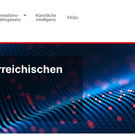
ormations-
Künstliche
FAQs
heitsgesetz
Intelligenz
rreichischen