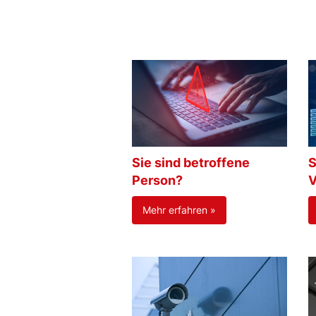
Sie sind betroffene
S
Person?
V
Mehr erfahren »