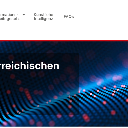
ormations-
Künstliche
FAQs
heitsgesetz
Intelligenz
rreichischen