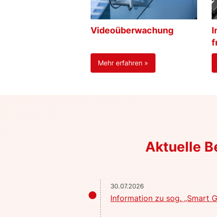
Videoüberwachung
I
f
Mehr erfahren »
Aktuelle 
30.07.2026
Information zu sog. „Smart G