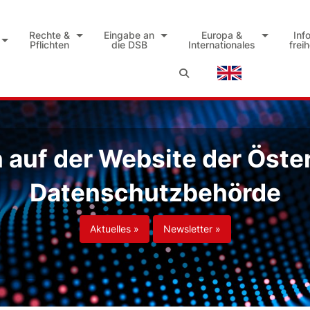
Rechte &
Eingabe an
Europa &
Inf
Pflichten
die DSB
Internationales
frei
auf der Website der Öste
Datenschutzbehörde
Aktuelles »
Newsletter »