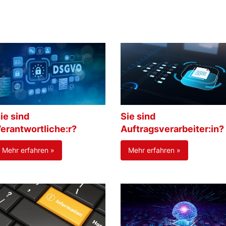
ie sind
Sie sind
erantwortliche:r?
Auftragsverarbeiter:in?
Mehr erfahren »
Mehr erfahren »