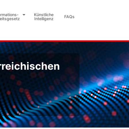
ormations-
Künstliche
FAQs
heitsgesetz
Intelligenz
rreichischen