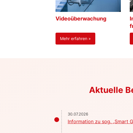
Videoüberwachung
I
f
Mehr erfahren »
Aktuelle 
30.07.2026
Information zu sog. „Smart G