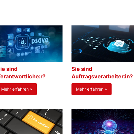
ie sind
Sie sind
erantwortliche:r?
Auftragsverarbeiter:in?
Mehr erfahren »
Mehr erfahren »