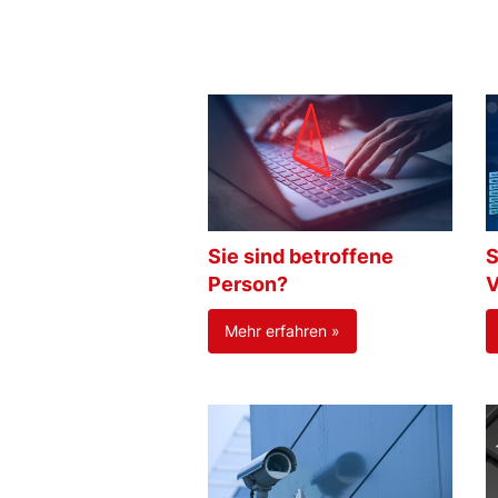
Sie sind betroffene
S
Person?
V
Mehr erfahren »