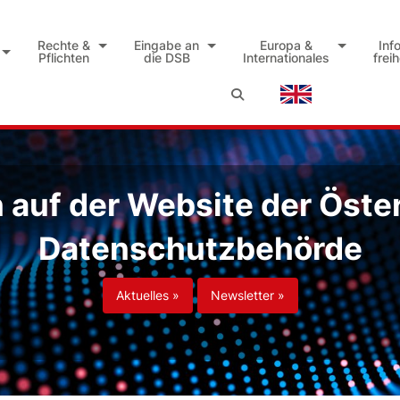
Rechte &
Eingabe an
Europa &
Inf
Pflichten
die DSB
Internationales
frei
auf der Website der Öste
Datenschutzbehörde
Aktuelles »
Newsletter »