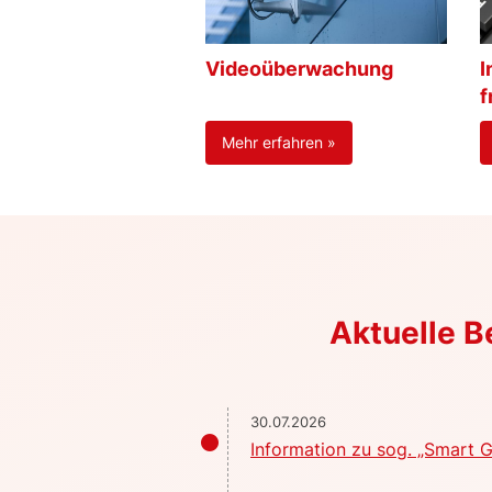
Videoüberwachung
I
f
Mehr erfahren »
Aktuelle 
30.07.2026
Information zu sog. „Smart G