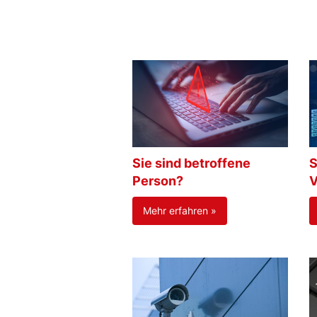
Sie sind betroffene
S
Person?
V
Mehr erfahren »