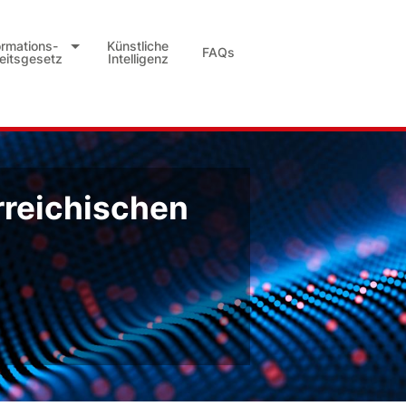
ormations-
Künstliche
FAQs
heitsgesetz
Intelligenz
rreichischen