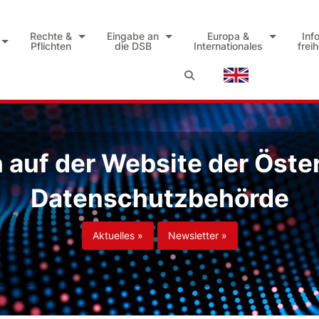
Rechte &
Eingabe an
Europa &
Inf
Pflichten
die DSB
Internationales
frei
auf der Website der Öste
Datenschutzbehörde
Aktuelles »
Newsletter »