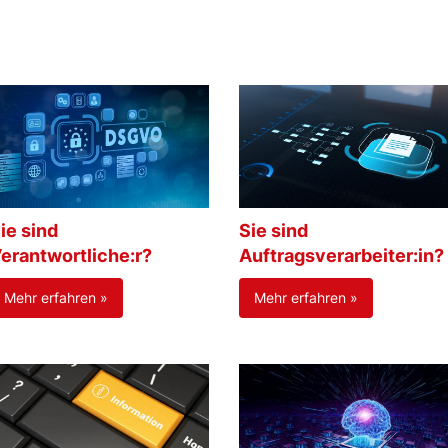
ie sind
Sie sind
erantwortliche:r?
Auftragsverarbeiter:in?
Mehr erfahren »
Mehr erfahren »