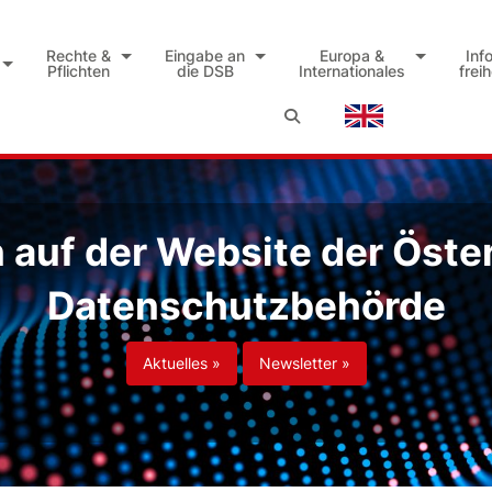
Rechte &
Eingabe an
Europa &
Inf
Pflichten
die DSB
Internationales
frei
auf der Website der Öste
Datenschutzbehörde
Aktuelles »
Newsletter »