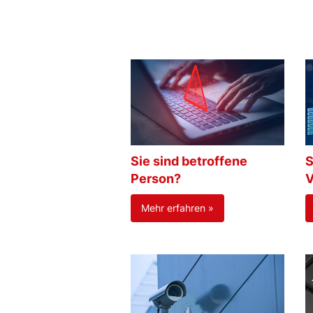
Sie sind betroffene
S
Person?
V
Mehr erfahren »