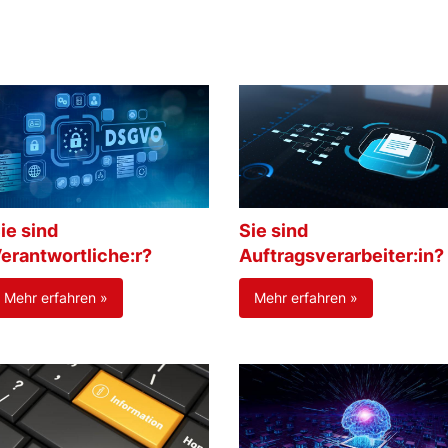
ie sind
Sie sind
erantwortliche:r?
Auftragsverarbeiter:in?
Mehr erfahren »
Mehr erfahren »