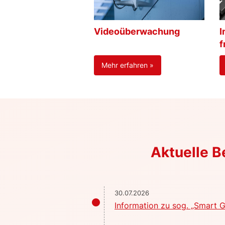
Videoüberwachung
I
f
Mehr erfahren »
Aktuelle 
30.07.2026
Information zu sog. „Smart G