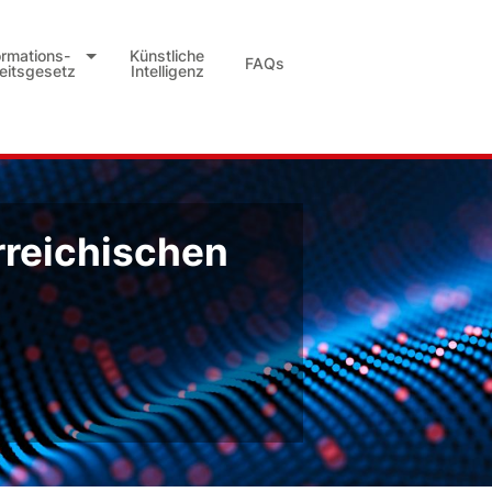
ormations-
Künstliche
FAQs
heitsgesetz
Intelligenz
rreichischen