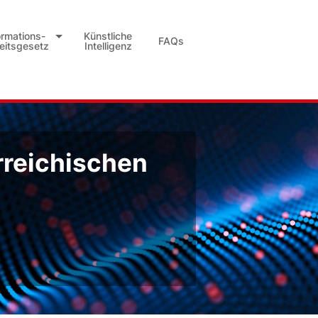
ormations-
Künstliche
FAQs
heitsgesetz
Intelligenz
rreichischen