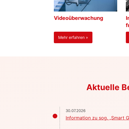
Videoüberwachung
I
f
Mehr erfahren »
Aktuelle 
30.07.2026
Information zu sog. „Smart G