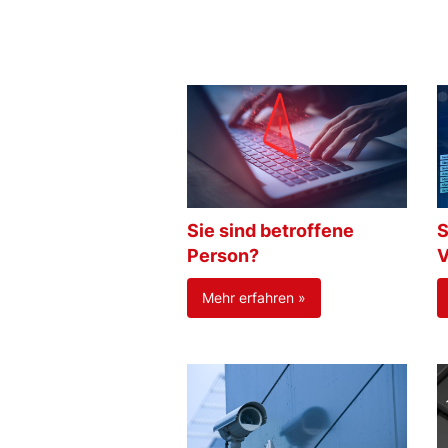
Sie sind betroffene
S
Person?
V
Mehr erfahren »