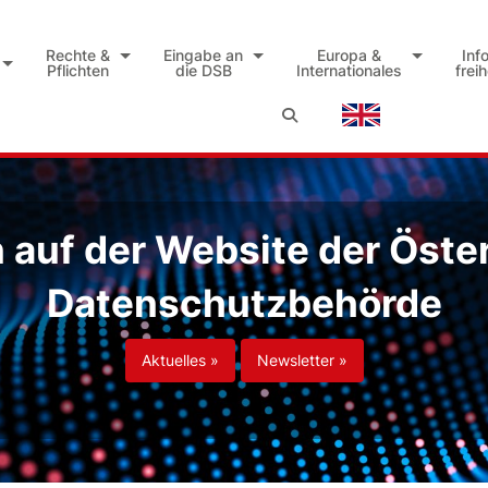
Rechte &
Eingabe an
Europa &
Inf
Pflichten
die DSB
Internationales
frei
auf der Website der Öste
Datenschutzbehörde
Aktuelles »
Newsletter »