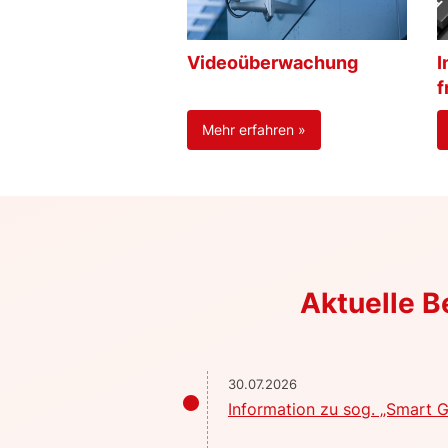
Videoüberwachung
I
f
Mehr erfahren »
Aktuelle 
30.07.2026
Information zu sog. „Smart G