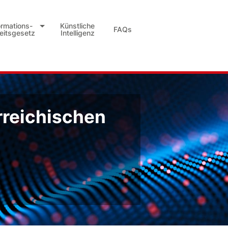
ormations-
Künstliche
FAQs
heitsgesetz
Intelligenz
rreichischen