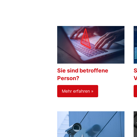
Sie sind betroffene
S
Person?
V
Mehr erfahren »