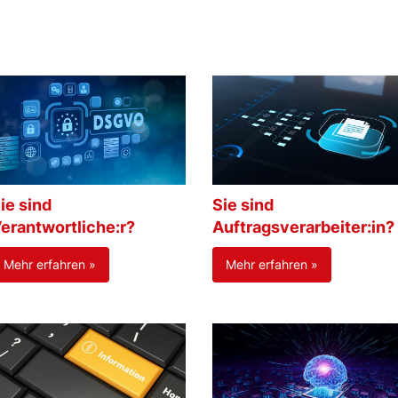
ie sind
Sie sind
erantwortliche:r?
Auftragsverarbeiter:in?
Mehr erfahren »
Mehr erfahren »