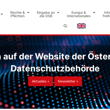
Rechte &
Eingabe an
Europa &
Inf
Pflichten
die DSB
Internationales
frei
auf der Website der Öste
Datenschutzbehörde
Aktuelles »
Newsletter »