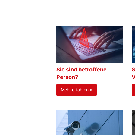
Sie sind betroffene
S
Person?
V
Mehr erfahren »