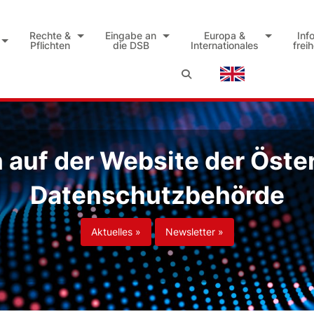
Rechte &
Eingabe an
Europa &
Inf
Pflichten
die DSB
Internationales
frei
auf der Website der Öste
Datenschutzbehörde
Aktuelles »
Newsletter »