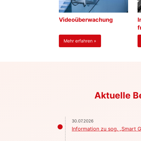
Videoüberwachung
I
f
Mehr erfahren »
Aktuelle 
30.07.2026
Information zu sog. „Smart G