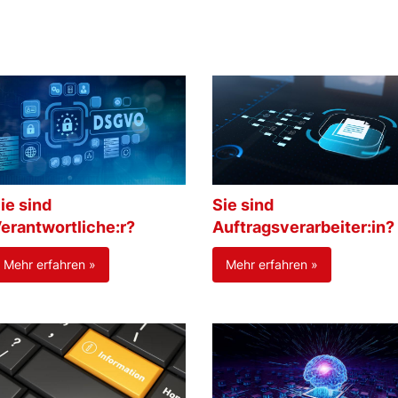
ie sind
Sie sind
erantwortliche:r?
Auftragsverarbeiter:in?
Mehr erfahren »
Mehr erfahren »