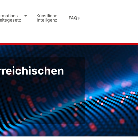
ormations-
Künstliche
FAQs
heitsgesetz
Intelligenz
rreichischen