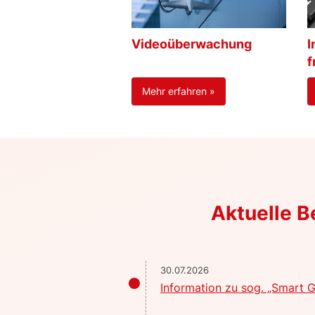
Videoüberwachung
I
f
Mehr erfahren »
Aktuelle 
30.07.2026
Information zu sog. „Smart G