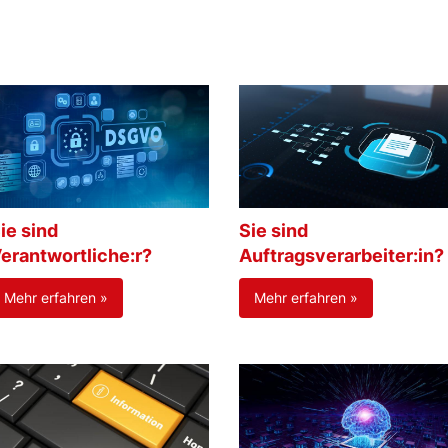
ie sind
Sie sind
erantwortliche:r?
Auftragsverarbeiter:in?
Mehr erfahren »
Mehr erfahren »