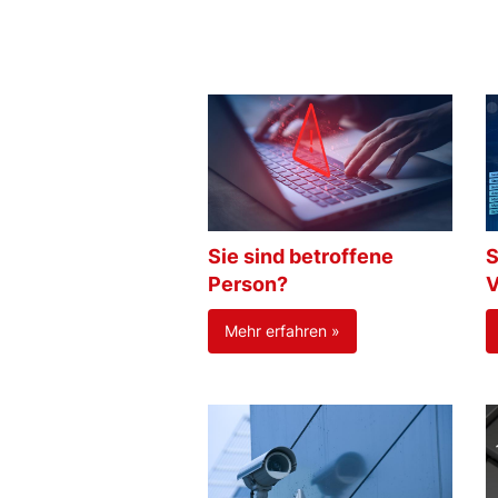
Sie sind betroffene
S
Person?
V
Mehr erfahren »