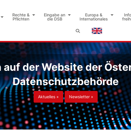
Rechte &
Eingabe an
Europa &
Inf
Pflichten
die DSB
Internationales
frei
auf der Website der Öste
Datenschutzbehörde
Aktuelles »
Newsletter »