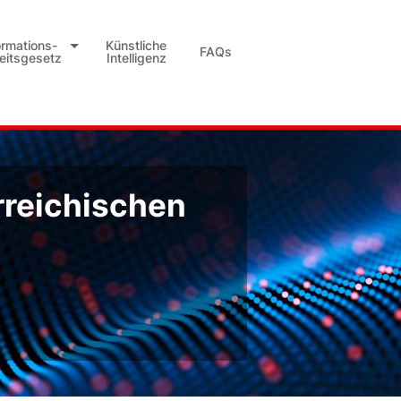
ormations-
Künstliche
FAQs
heitsgesetz
Intelligenz
rreichischen