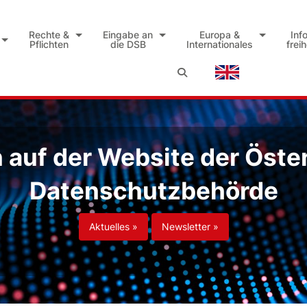
Rechte &
Eingabe an
Europa &
Inf
Pflichten
die DSB
Internationales
frei
auf der Website der Öste
Datenschutzbehörde
Aktuelles »
Newsletter »