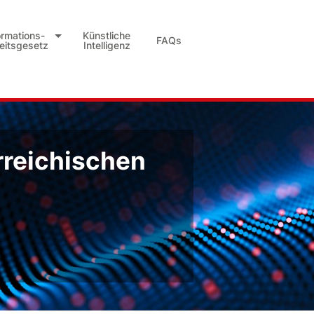
ormations-
Künstliche
FAQs
heitsgesetz
Intelligenz
rreichischen