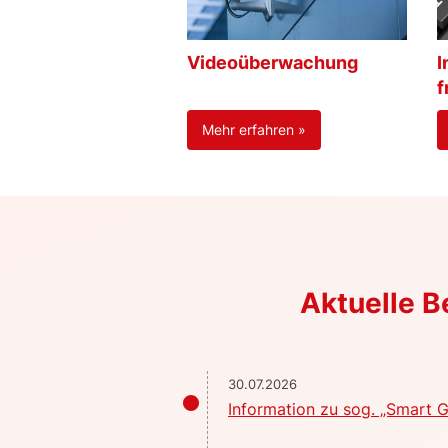
Videoüberwachung
I
f
Mehr erfahren »
Aktuelle 
30.07.2026
Information zu sog. „Smart G