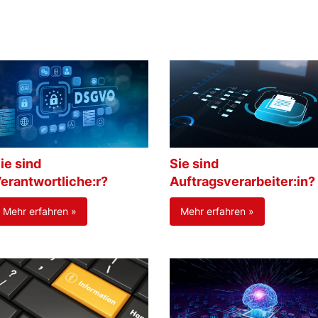
ie sind
Sie sind
erantwortliche:r?
Auftragsverarbeiter:in?
Mehr erfahren »
Mehr erfahren »