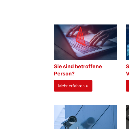
Sie sind betroffene
S
Person?
V
Mehr erfahren »