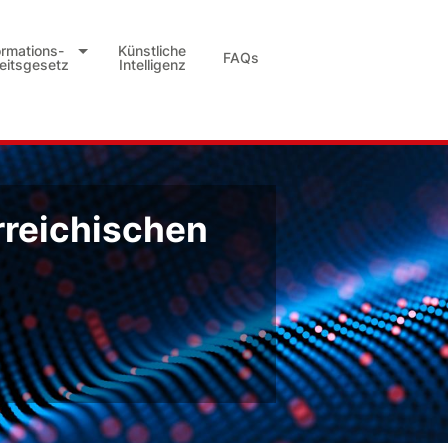
ormations-
Künstliche
FAQs
heitsgesetz
Intelligenz
rreichischen