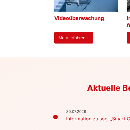
Videoüberwachung
I
f
Mehr erfahren »
Aktuelle 
30.07.2026
Information zu sog. „Smart G