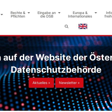
Rechte &
Eingabe an
Europa &
Inf
Pflichten
die DSB
Internationales
frei
auf der Website der Öste
Datenschutzbehörde
Aktuelles »
Newsletter »