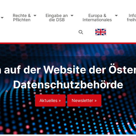
Rechte &
Eingabe an
Europa &
Inf
Pflichten
die DSB
Internationales
frei
auf der Website der Öste
Datenschutzbehörde
Aktuelles »
Newsletter »