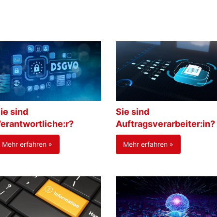
ie sind
Sie sind
erantwortliche:r?
Auftragsverarbeiter:in?
Mehr erfahren »
Mehr erfahren »