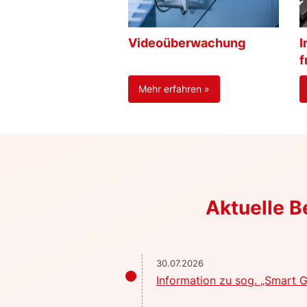
Videoüberwachung
I
f
Mehr erfahren »
Aktuelle 
30.07.2026
Information zu sog. „Smart G