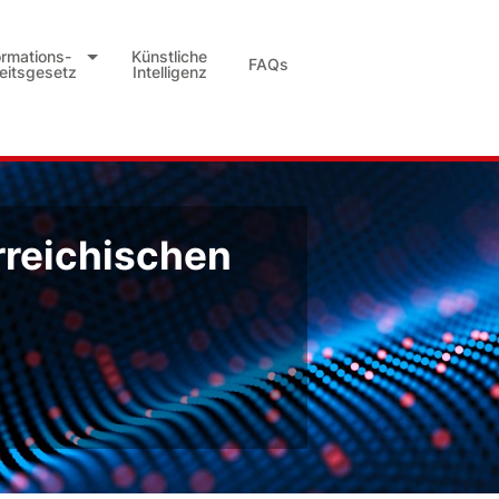
ormations-
Künstliche
FAQs
heitsgesetz
Intelligenz
rreichischen