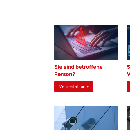
Sie sind betroffene
S
Person?
V
Mehr erfahren »