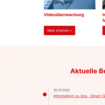
Videoüberwachung
I
f
Mehr erfahren »
Aktuelle 
30.07.2026
Information zu sog. „Smart G