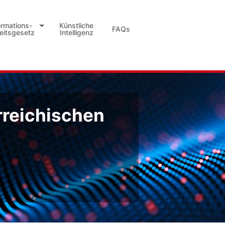
ormations-
Künstliche
FAQs
heitsgesetz
Intelligenz
rreichischen