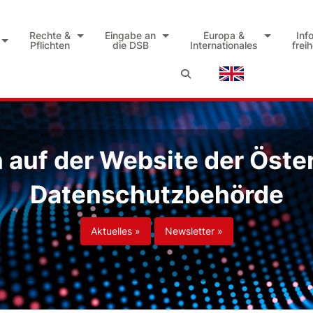
Rechte &
Eingabe an
Europa &
Inf
Pflichten
die DSB
Internationales
frei
auf der Website der Öste
Datenschutzbehörde
Aktuelles »
Newsletter »