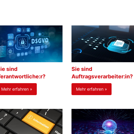
ie sind
Sie sind
erantwortliche:r?
Auftragsverarbeiter:in?
Mehr erfahren »
Mehr erfahren »