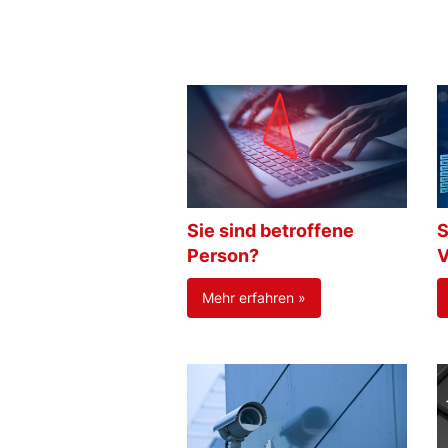
Sie sind betroffene
S
Person?
V
Mehr erfahren »