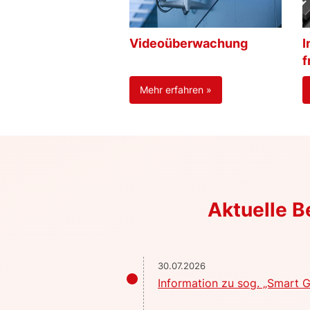
Videoüberwachung
I
f
Mehr erfahren »
Aktuelle 
30.07.2026
Information zu sog. „Smart G