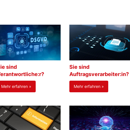
ie sind
Sie sind
erantwortliche:r?
Auftragsverarbeiter:in?
Mehr erfahren »
Mehr erfahren »