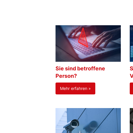
Sie sind betroffene
S
Person?
V
Mehr erfahren »