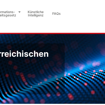
ormations-
Künstliche
FAQs
heitsgesetz
Intelligenz
rreichischen