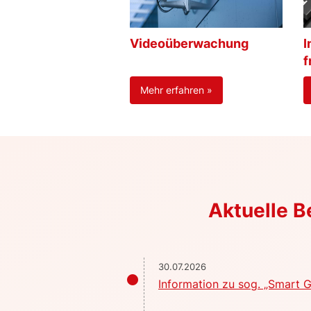
Videoüberwachung
I
f
Mehr erfahren »
Aktuelle 
30.07.2026
Information zu sog. „Smart G