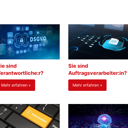
ie sind
Sie sind
erantwortliche:r?
Auftragsverarbeiter:in?
Mehr erfahren »
Mehr erfahren »