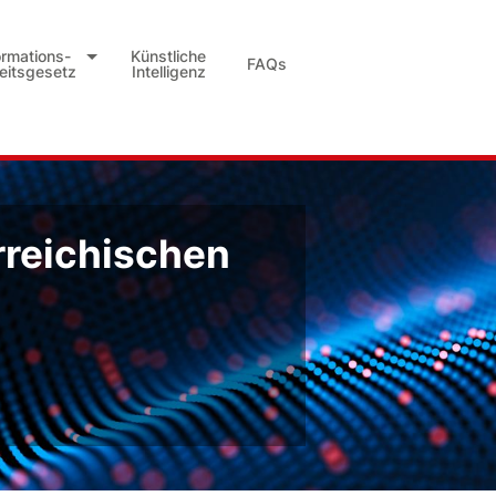
ormations-
Künstliche
FAQs
heitsgesetz
Intelligenz
rreichischen