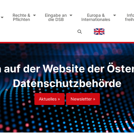
Rechte &
Eingabe an
Europa &
Inf
Pflichten
die DSB
Internationales
frei
auf der Website der Öste
Datenschutzbehörde
Aktuelles »
Newsletter »