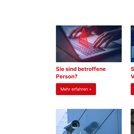
Sie sind betroffene
S
Person?
V
Mehr erfahren »