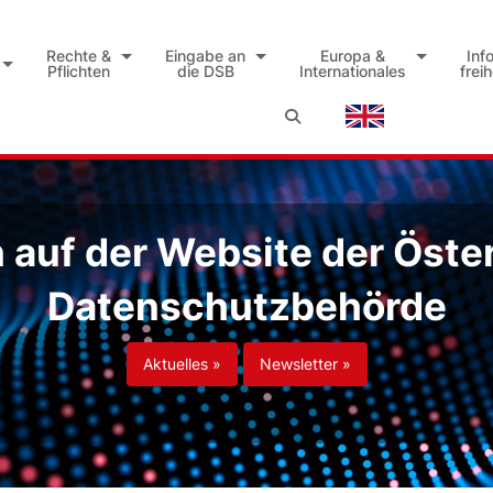
Rechte &
Eingabe an
Europa &
Inf
Pflichten
die DSB
Internationales
frei
auf der Website der Öste
Datenschutzbehörde
Aktuelles »
Newsletter »