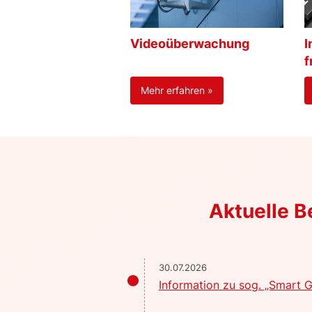
Videoüberwachung
I
f
Mehr erfahren »
Aktuelle 
30.07.2026
Information zu sog. „Smart G