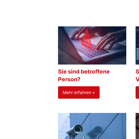
Sie sind betroffene
S
Person?
V
Mehr erfahren »