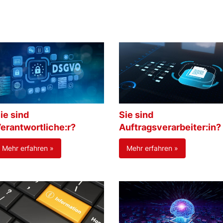
ie sind
Sie sind
erantwortliche:r?
Auftragsverarbeiter:in?
Mehr erfahren »
Mehr erfahren »