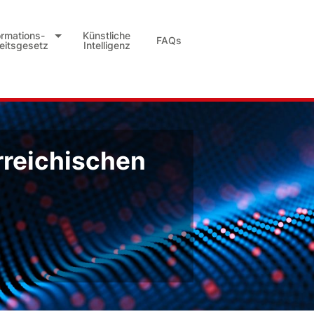
ormations-
Künstliche
FAQs
heitsgesetz
Intelligenz
rreichischen