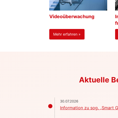
Videoüberwachung
I
f
Mehr erfahren »
Aktuelle 
30.07.2026
Information zu sog. „Smart G