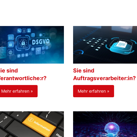
ie sind
Sie sind
erantwortliche:r?
Auftragsverarbeiter:in?
Mehr erfahren »
Mehr erfahren »