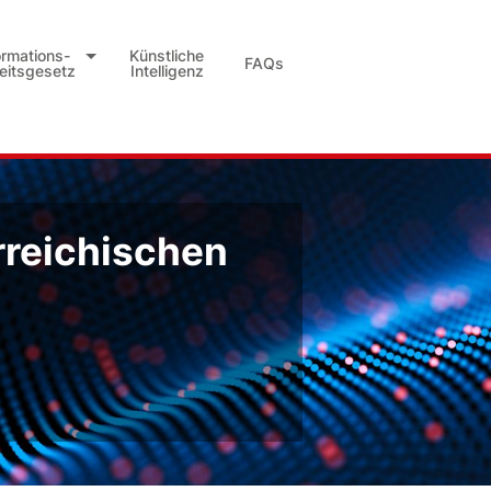
ormations-
Künstliche
FAQs
heitsgesetz
Intelligenz
rreichischen