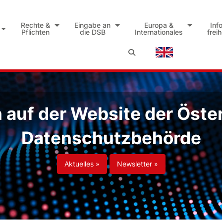
Rechte &
Eingabe an
Europa &
Inf
Pflichten
die DSB
Internationales
frei
auf der Website der Öste
Datenschutzbehörde
Aktuelles »
Newsletter »