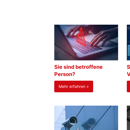
Sie sind betroffene
S
Person?
V
Mehr erfahren »