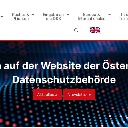
Rechte &
Eingabe an
Europa &
Inf
Pflichten
die DSB
Internationales
frei
auf der Website der Öste
Datenschutzbehörde
Aktuelles »
Newsletter »