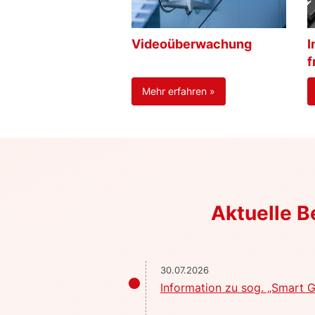
Videoüberwachung
I
f
Mehr erfahren »
Aktuelle 
30.07.2026
Information zu sog. „Smart G