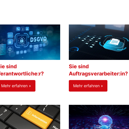
ie sind
Sie sind
erantwortliche:r?
Auftragsverarbeiter:in?
Mehr erfahren »
Mehr erfahren »