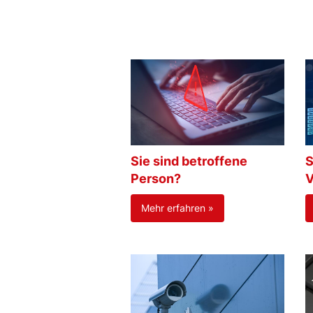
Sie sind betroffene
S
Person?
V
Mehr erfahren »