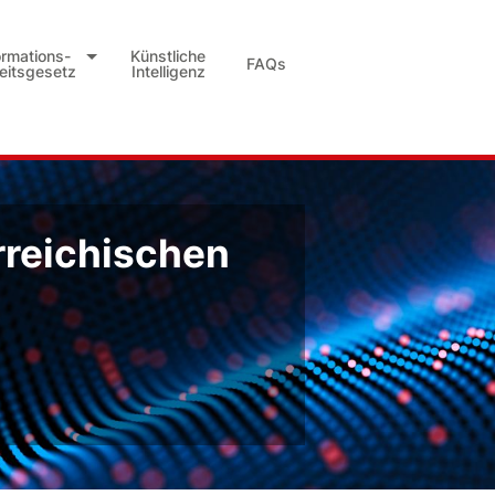
ormations-
Künstliche
FAQs
heitsgesetz
Intelligenz
rreichischen