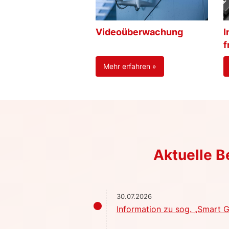
Videoüberwachung
I
f
Mehr erfahren »
Aktuelle 
30.07.2026
Information zu sog. „Smart G