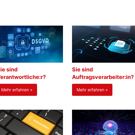
ie sind
Sie sind
erantwortliche:r?
Auftragsverarbeiter:in?
Mehr erfahren »
Mehr erfahren »