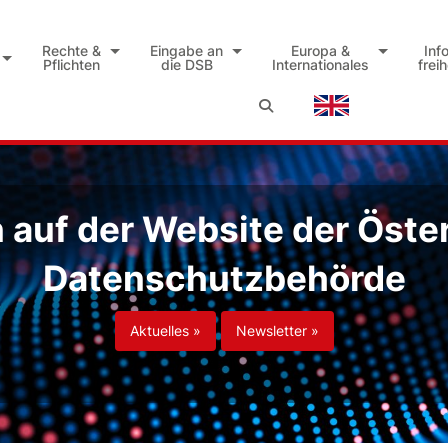
Rechte &
Eingabe an
Europa &
Inf
Pflichten
die DSB
Internationales
frei
auf der Website der Öste
Datenschutzbehörde
Aktuelles »
Newsletter »