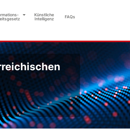
ormations-
Künstliche
FAQs
heitsgesetz
Intelligenz
rreichischen