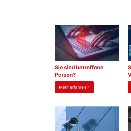
Sie sind betroffene
S
Person?
V
Mehr erfahren »