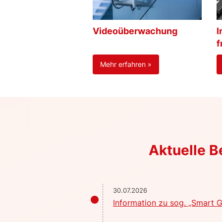
Videoüberwachung
I
f
Mehr erfahren »
Aktuelle 
30.07.2026
Information zu sog. „Smart G