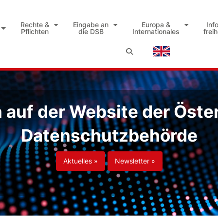
Rechte &
Eingabe an
Europa &
Inf
Pflichten
die DSB
Internationales
frei
auf der Website der Öste
Datenschutzbehörde
Aktuelles »
Newsletter »