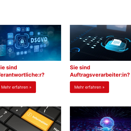
ie sind
Sie sind
erantwortliche:r?
Auftragsverarbeiter:in?
Mehr erfahren »
Mehr erfahren »