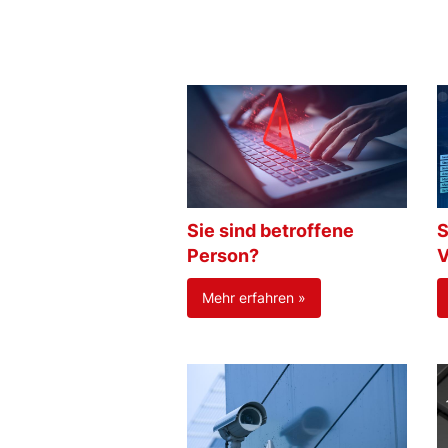
Sie sind betroffene
S
Person?
V
Mehr erfahren »