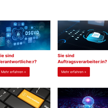
ie sind
Sie sind
erantwortliche:r?
Auftragsverarbeiter:in?
Mehr erfahren »
Mehr erfahren »