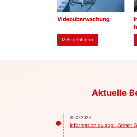
Videoüberwachung
I
f
Mehr erfahren »
Aktuelle 
30.07.2026
Information zu sog. „Smart G