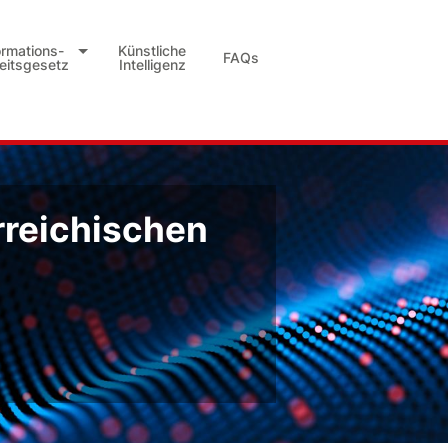
ormations-
Künstliche
FAQs
heitsgesetz
Intelligenz
rreichischen