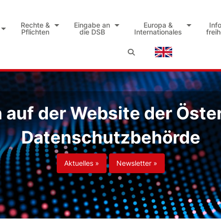
Rechte &
Eingabe an
Europa &
Inf
Pflichten
die DSB
Internationales
frei
auf der Website der Öste
Datenschutzbehörde
Aktuelles »
Newsletter »