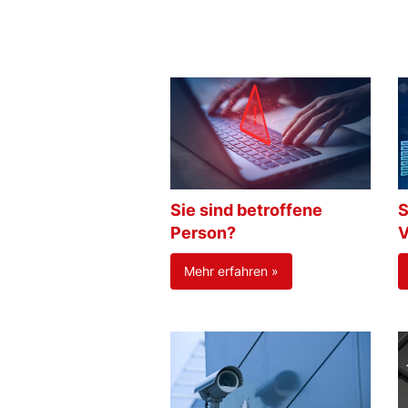
Sie sind betroffene
S
Person?
V
Mehr erfahren »