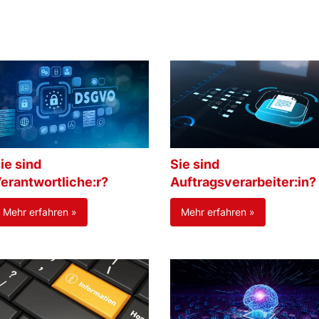
ie sind
Sie sind
erantwortliche:r?
Auftragsverarbeiter:in?
Mehr erfahren »
Mehr erfahren »