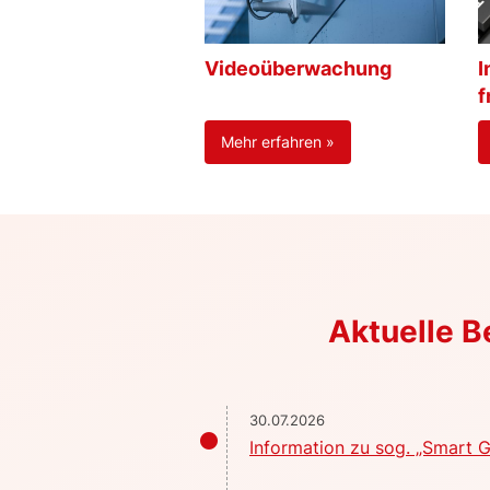
Videoüberwachung
I
f
Mehr erfahren »
Aktuelle 
30.07.2026
Information zu sog. „Smart G