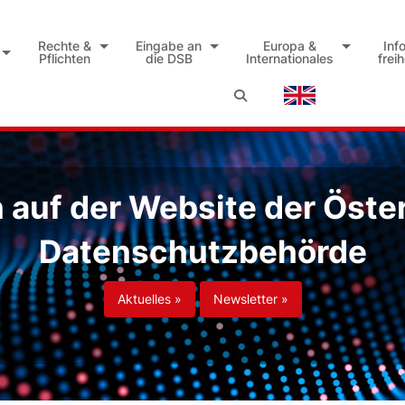
Rechte &
Eingabe an
Europa &
Inf
Pflichten
die DSB
Internationales
frei
auf der Website der Öste
Datenschutzbehörde
Aktuelles »
Newsletter »