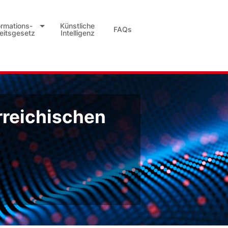
ormations-
Künstliche
FAQs
heitsgesetz
Intelligenz
rreichischen