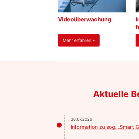
Videoüberwachung
I
f
Mehr erfahren »
Aktuelle 
30.07.2026
Information zu sog. „Smart G