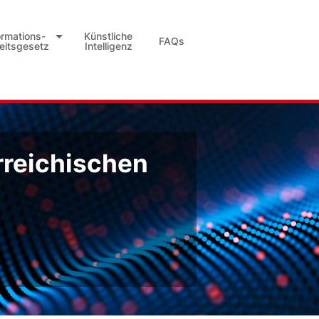
ormations-
Künstliche
FAQs
heitsgesetz
Intelligenz
rreichischen