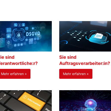
ie sind
Sie sind
erantwortliche:r?
Auftragsverarbeiter:in?
Mehr erfahren »
Mehr erfahren »