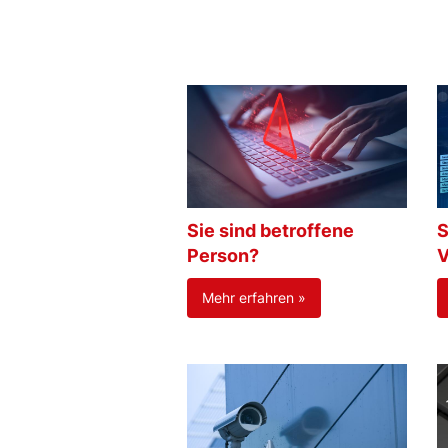
Sie sind betroffene
S
Person?
V
Mehr erfahren »