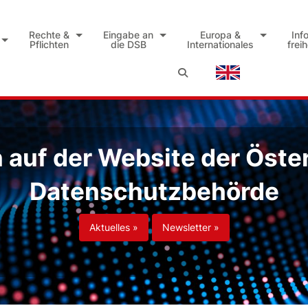
Rechte &
Eingabe an
Europa &
Inf
Pflichten
die DSB
Internationales
frei
auf der Website der Öste
Datenschutzbehörde
Aktuelles »
Newsletter »