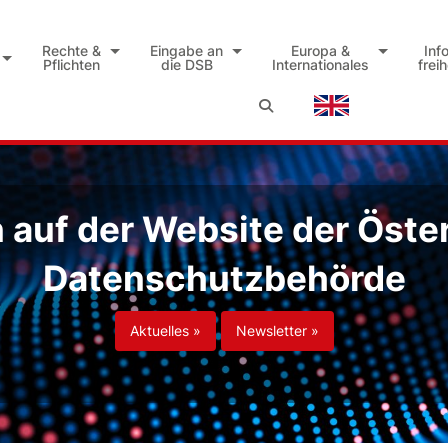
Rechte &
Eingabe an
Europa &
Inf
Pflichten
die DSB
Internationales
frei
auf der Website der Öste
Datenschutzbehörde
Aktuelles »
Newsletter »