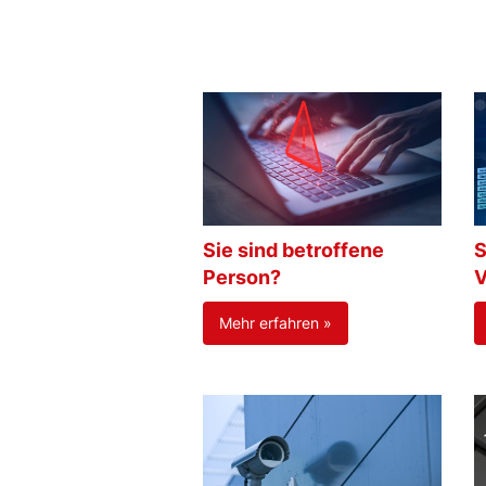
Sie sind betroffene
S
Person?
V
Mehr erfahren »