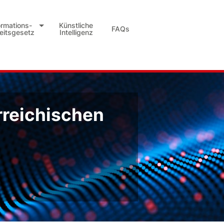
ormations-
Künstliche
FAQs
heitsgesetz
Intelligenz
rreichischen