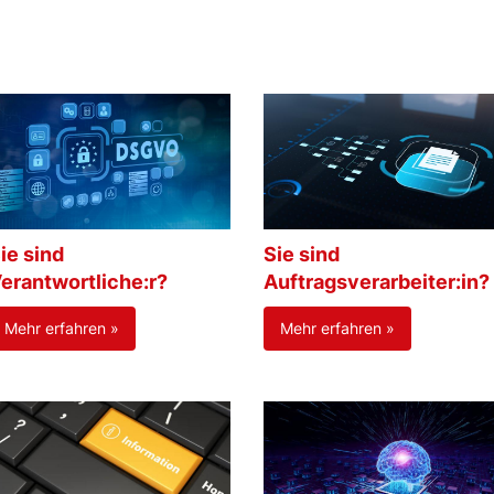
ie sind
Sie sind
erantwortliche:r?
Auftragsverarbeiter:in?
Mehr erfahren »
Mehr erfahren »