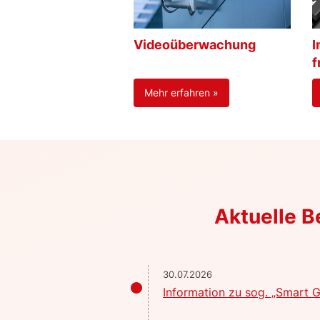
Videoüberwachung
I
f
Mehr erfahren »
Aktuelle 
30.07.2026
Information zu sog. „Smart G