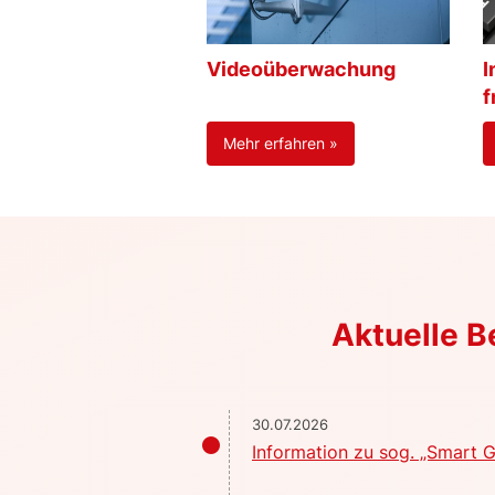
Videoüberwachung
I
f
Mehr erfahren »
Aktuelle 
30.07.2026
Information zu sog. „Smart G