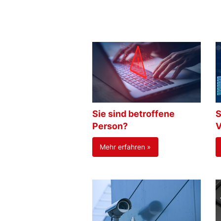
Sie sind betroffene
S
Person?
V
Mehr erfahren »