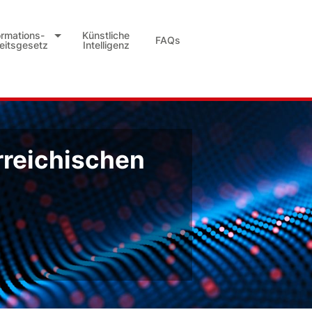
ormations-
Künstliche
FAQs
heitsgesetz
Intelligenz
rreichischen