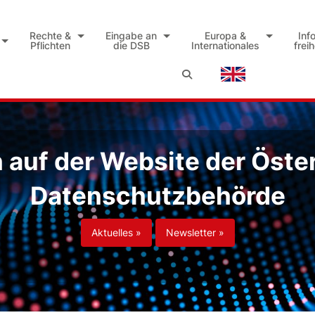
Rechte &
Eingabe an
Europa &
Inf
Pflichten
die DSB
Internationales
frei
auf der Website der Öste
Datenschutzbehörde
Aktuelles »
Newsletter »