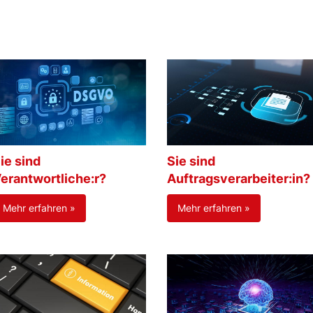
ie sind
Sie sind
erantwortliche:r?
Auftragsverarbeiter:in?
Mehr erfahren »
Mehr erfahren »