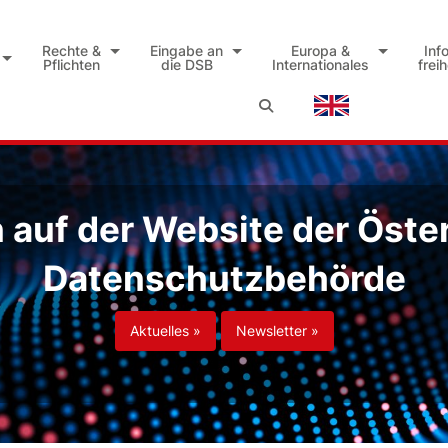
Rechte &
Eingabe an
Europa &
Inf
Pflichten
die DSB
Internationales
frei
auf der Website der Öste
Datenschutzbehörde
Aktuelles »
Newsletter »