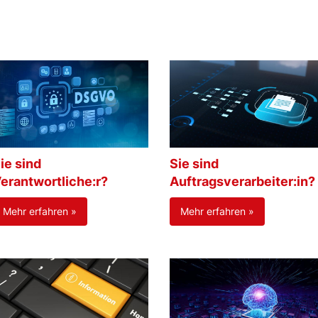
ie sind
Sie sind
erantwortliche:r?
Auftragsverarbeiter:in?
Mehr erfahren »
Mehr erfahren »