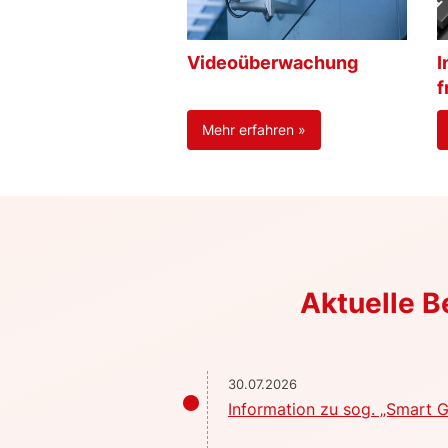
Videoüberwachung
I
f
Mehr erfahren »
Aktuelle 
30.07.2026
Information zu sog. „Smart G