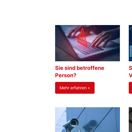
Sie sind betroffene
S
Person?
V
Mehr erfahren »