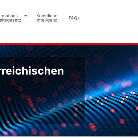
ormations-
Künstliche
FAQs
heitsgesetz
Intelligenz
rreichischen