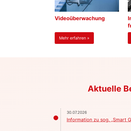
Videoüberwachung
I
f
Mehr erfahren »
Aktuelle 
30.07.2026
Information zu sog. „Smart G