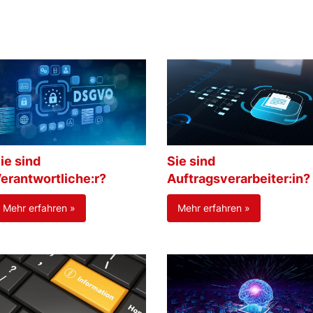
ie sind
Sie sind
erantwortliche:r?
Auftragsverarbeiter:in?
Mehr erfahren »
Mehr erfahren »