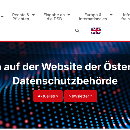
Rechte &
Eingabe an
Europa &
Inf
Pflichten
die DSB
Internationales
frei
auf der Website der Öste
Datenschutzbehörde
Aktuelles »
Newsletter »