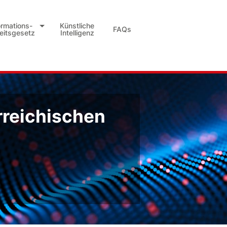
ormations-
Künstliche
FAQs
heitsgesetz
Intelligenz
rreichischen