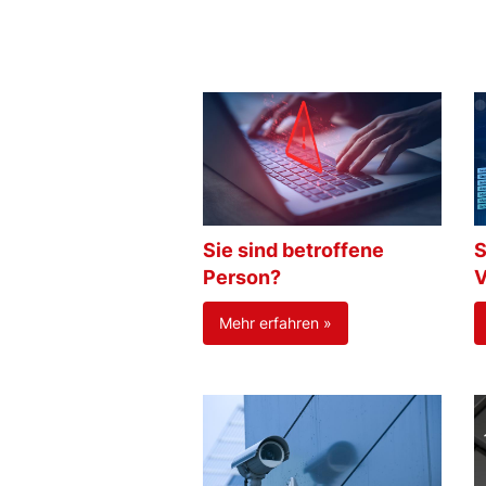
Sie sind betroffene
S
Person?
V
Mehr erfahren »