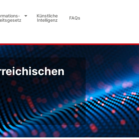
ormations-
Künstliche
FAQs
heitsgesetz
Intelligenz
rreichischen