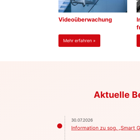
Videoüberwachung
I
f
Mehr erfahren »
Aktuelle 
30.07.2026
Information zu sog. „Smart G