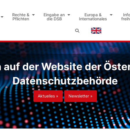
Rechte &
Eingabe an
Europa &
Inf
Pflichten
die DSB
Internationales
frei
auf der Website der Öste
Datenschutzbehörde
Aktuelles »
Newsletter »