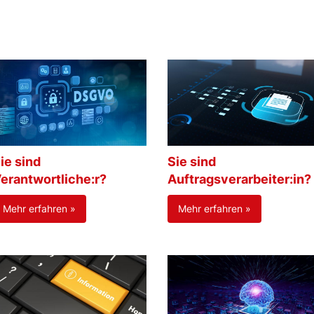
ie sind
Sie sind
erantwortliche:r?
Auftragsverarbeiter:in?
Mehr erfahren »
Mehr erfahren »