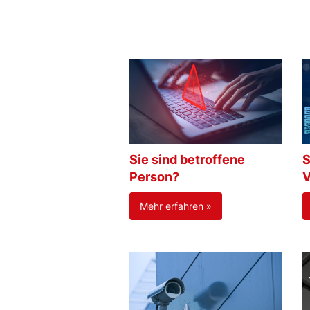
Sie sind betroffene
S
Person?
V
Mehr erfahren »