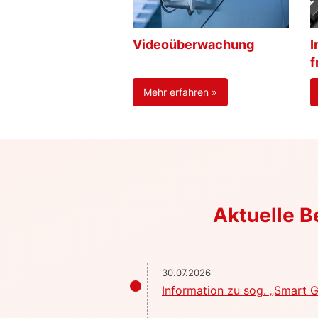
Videoüberwachung
I
f
Mehr erfahren »
Aktuelle 
30.07.2026
Information zu sog. „Smart G