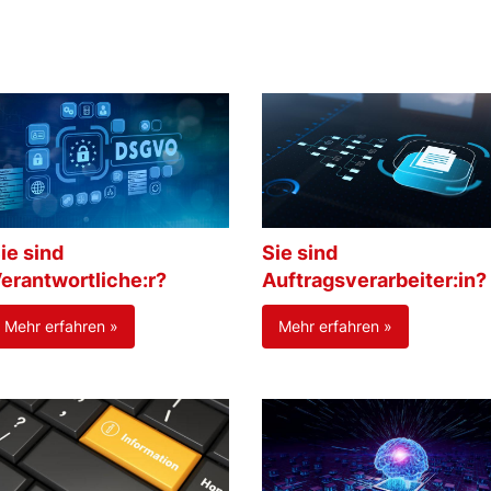
ie sind
Sie sind
erantwortliche:r?
Auftragsverarbeiter:in?
Mehr erfahren »
Mehr erfahren »