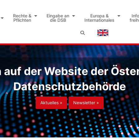
Rechte &
Eingabe an
Europa &
Inf
Pflichten
die DSB
Internationales
frei
auf der Website der Öste
Datenschutzbehörde
Aktuelles »
Newsletter »