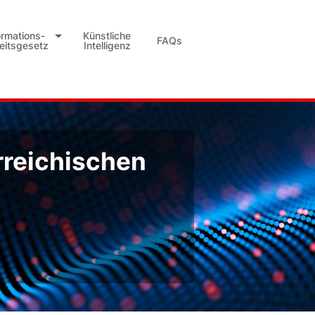
ormations-
Künstliche
FAQs
heitsgesetz
Intelligenz
rreichischen