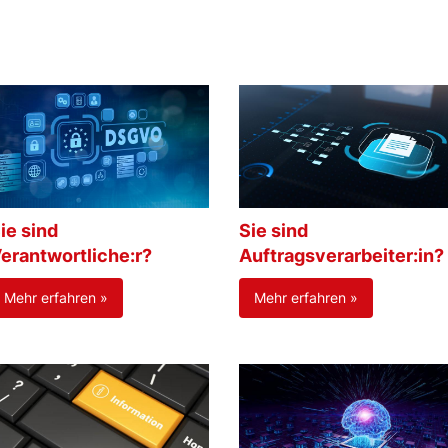
ie sind
Sie sind
erantwortliche:r?
Auftragsverarbeiter:in?
Mehr erfahren »
Mehr erfahren »