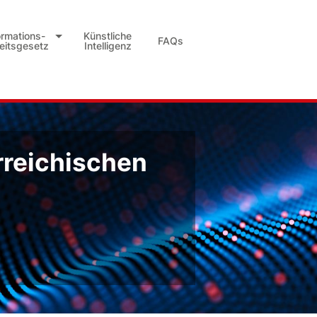
ormations-
Künstliche
FAQs
heitsgesetz
Intelligenz
rreichischen