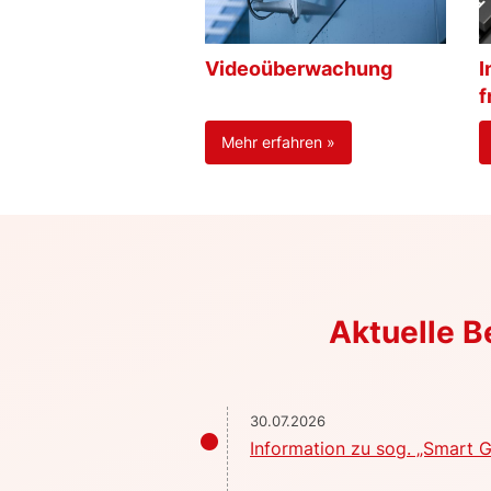
Videoüberwachung
I
f
Mehr erfahren »
Aktuelle 
30.07.2026
Information zu sog. „Smart G