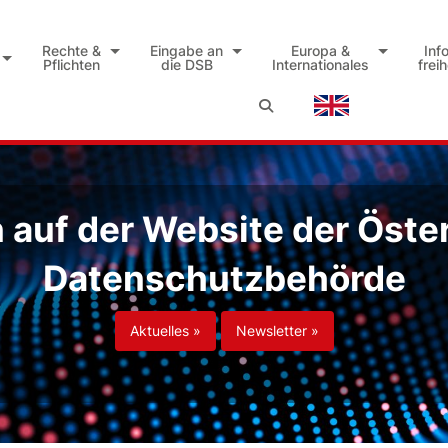
Rechte &
Eingabe an
Europa &
Inf
Pflichten
die DSB
Internationales
frei
auf der Website der Öste
Datenschutzbehörde
Aktuelles »
Newsletter »