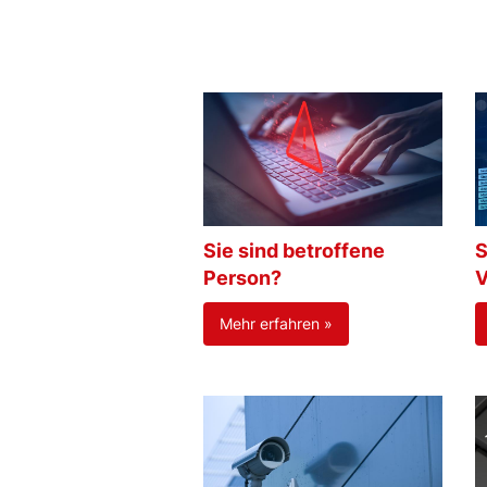
Sie sind betroffene
S
Person?
V
Mehr erfahren »